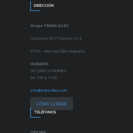
DIRECCIÓN
Grupo TRANS-ILLES
:
C/Licorers 39 1º Puertas 5 y 6
07141 – Marratxí (Illes Balears)
HORARIO
:
DE LUNES A VIERNES
De 7:00 a 17:00
info@trans-illes.com
CÓMO LLEGAR
TELÉFONOS
OFICINA
: