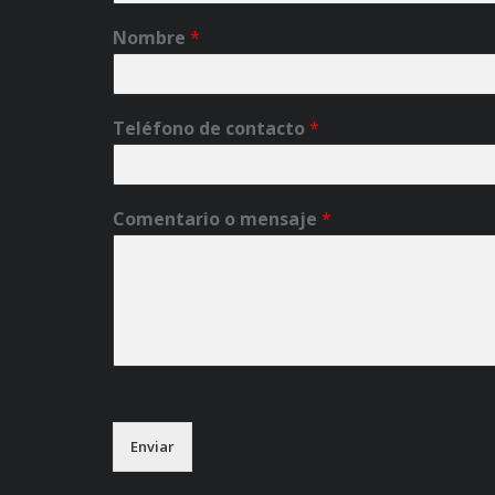
Nombre
*
Teléfono de contacto
*
Comentario o mensaje
*
Enviar