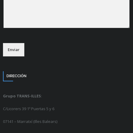
Enviar
DIRECCIÓN
Grupo TRANS-ILLES
:
C/Licorers 39 1º Puertas 5 y 6
07141 – Marratxí (Illes Balears)