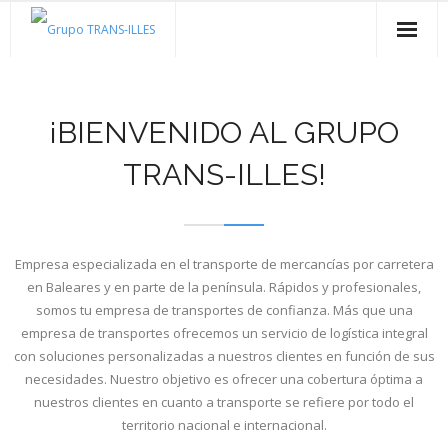
Skip
to
content
Sobre nosotros
Servicios para autónomos
¡BIENVENIDO AL GRUPO
- ¡Únete a nuestra cooperativa!
Servicios para empresas
TRANS-ILLES!
- Si tienes tu propia tarjeta de transporte
- Transportes de cargas completas
Contacto
- Transporte marítimo de mercancías
Empresa especializada en el transporte de mercancías por carretera
en Baleares y en parte de la península. Rápidos y profesionales,
- Transporte de todo tipo de mercancías por
somos tu empresa de transportes de confianza. Más que una
carretera
empresa de transportes ofrecemos un servicio de logística integral
con soluciones personalizadas a nuestros clientes en función de sus
necesidades. Nuestro objetivo es ofrecer una cobertura óptima a
nuestros clientes en cuanto a transporte se refiere por todo el
territorio nacional e internacional.